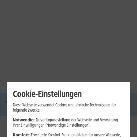
Cookie-Einstellungen
Diese Webseite verwendet Cookies und ähnliche Technologien für
DSL
Glasfaser
Internet
Handys
Mobilfunk-
Laptops
Tablets
folgende Zwecke:
Tarife
Notwendig:
Zurverfügungstellung der Webseite und Verwaltung
Ihrer Einwilligungen (Notwendige Einstellungen)
1&1 Internet
Komfort:
Erweiterte Komfort-Funktionalitäten für unsere Webseite,