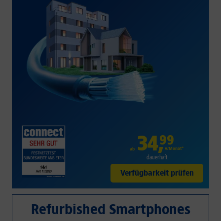
34
,
99
€/Monat*
ab
dauerhaft
Verfügbarkeit prüfen
Refurbished Smartphones