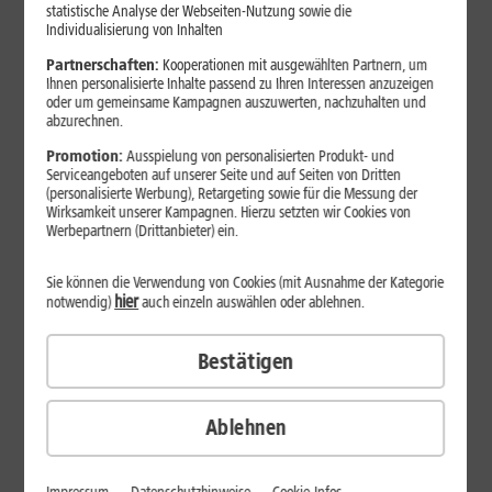
Jetzt unterbrechungsfrei ins sehr gute Netz wechseln.
statistische Analyse der Webseiten-Nutzung sowie die
Individualisierung von Inhalten
Ohne doppelte Kosten.*
Partnerschaften:
Kooperationen mit ausgewählten Partnern, um
Ihnen personalisierte Inhalte passend zu Ihren Interessen anzuzeigen
oder um gemeinsame Kampagnen auszuwerten, nachzuhalten und
abzurechnen.
Promotion:
Ausspielung von personalisierten Produkt- und
Serviceangeboten auf unserer Seite und auf Seiten von Dritten
(personalisierte Werbung), Retargeting sowie für die Messung der
Wirksamkeit unserer Kampagnen. Hierzu setzten wir Cookies von
Werbepartnern (Drittanbieter) ein.
Sie können die Verwendung von Cookies (mit Ausnahme der Kategorie
hier
notwendig)
auch einzeln auswählen oder ablehnen.
Bestätigen
29
,
99
€/Monat*
ab
dauerhaft
Ablehnen
Verfügbarkeit prüfen