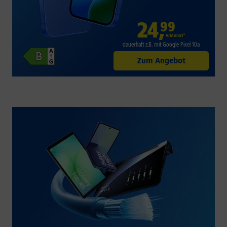
24
,
99
€/Monat*
dauerhaft z.B. mit Google Pixel 10a
Zum Angebot