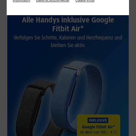
Impressum
Datenschutzhinweise
Cookie-Infos
1&1 SOMMER-SPECIAL
Alle Handys inklusive Google
Fitbit Air*
Verfolgen Sie Schritte, Kalorien und Herzfrequenz und
bleiben Sie aktiv.